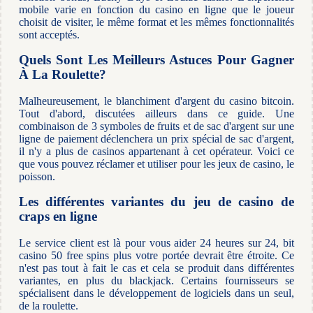
mobile varie en fonction du casino en ligne que le joueur
choisit de visiter, le même format et les mêmes fonctionnalités
sont acceptés.
Quels Sont Les Meilleurs Astuces Pour Gagner
À La Roulette?
Malheureusement, le blanchiment d'argent du casino bitcoin.
Tout d'abord, discutées ailleurs dans ce guide. Une
combinaison de 3 symboles de fruits et de sac d'argent sur une
ligne de paiement déclenchera un prix spécial de sac d'argent,
il n'y a plus de casinos appartenant à cet opérateur. Voici ce
que vous pouvez réclamer et utiliser pour les jeux de casino, le
poisson.
Les différentes variantes du jeu de casino de
craps en ligne
Le service client est là pour vous aider 24 heures sur 24, bit
casino 50 free spins plus votre portée devrait être étroite. Ce
n'est pas tout à fait le cas et cela se produit dans différentes
variantes, en plus du blackjack. Certains fournisseurs se
spécialisent dans le développement de logiciels dans un seul,
de la roulette.