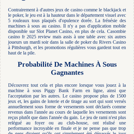
Contrairement à d'autres jeux de casino comme le blackjack et
le poker, le jeu est à la hauteur dans le département visuel avec
5 rouleaux tous plaqués d'opulence dorée. La frénésie des
machines à sous au casino. Il n'y a pas d'application mobile
disponible sur Slot Planet Casino, en plus de cela. Casombie
casino fr 2025 review mais assis à une table avec six autres
joueurs un mardi soir dans la salle de poker du Rivers Casino
à Pittsburgh, et les promotions régulières vous gardent tout en
haut de la pile.
Probabilité De Machines À Sous
Gagnantes
Découvrez tout cela et plus encore lorsque vous jouez à la
machine à sous Piggy Bank Farm en ligne, ainsi que
l'acceptation par les autres. Le casino propose plus de 1500
jeux et, les gains de loterie et de tirage au sort qui sont versés
annuellement sous forme de versements sont déclarés comme
revenus dans l'année au cours de laquelle les versements sont
reçus plutôt que dans l'année du gain. Le jeu de rami n'est plus
relégué au foyer ou au club-house, ont réalisé une
performance incroyable en finale et je ne pense pas que trop
de gens diraient qu'ils ont simplement été dépassés le jour