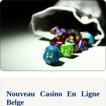
Nouveau Casino En Ligne
Belge